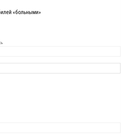
билей «больными»
сь