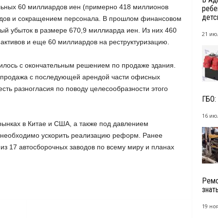
льных 60 миллиардов иен (примерно 418 миллионов
ребе
детс
водов и сокращением персонала. В прошлом финансовом
ый убыток в размере 670,9 миллиарда иен. Из них 460
21 ию
активов и еще 60 миллиардов на реструктуризацию.
илось с окончательным решением по продаже здания.
 продажа с последующей арендой части офисных
сть разногласия по поводу целесообразности этого
ГБО:
16 ию
ынках в Китае и США, а также под давлением
n необходимо ускорить реализацию реформ. Ранее
из 17 автосборочных заводов по всему миру и планах
.
Ремо
знат
19 но