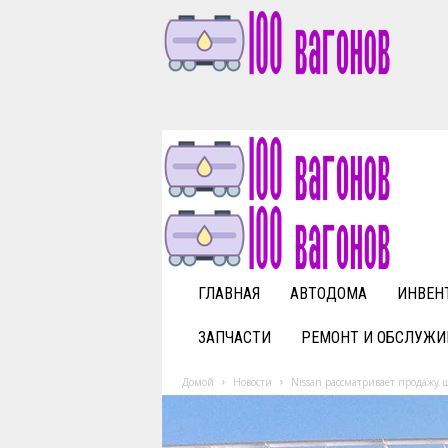
1
0
0
v
a
g
o
n
o
v
ГЛАВНАЯ
АВТОДОМА
ИНВЕН
.
r
ЗАПЧАСТИ
РЕМОНТ И ОБСЛУЖИ
u
Домой
Новости
Nissan рассматривает продажу 