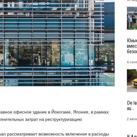
Юные
вмес
безо
6 сен
De l
au...
лавное офисное здание в Йокогаме, Япония, в рамках
2 июн
лнительных затрат на реструктуризацию
san рассматривает возможность включения в расходы
В Ад