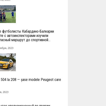
 футболисты Кабардино-Балкарии
те с автоинспекторами изучили
пасный маршрут до спортивной...
тября, 2023
a 504 la 208 — șase modele Peugeot care
я, 2023
ыгее уполномоченный по правам