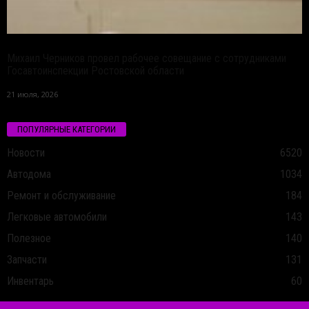
Михаил Черников провел рабочее совещание с сотрудниками
Госавтоинспекции Ростовской области
21 июля, 2026
ПОПУЛЯРНЫЕ КАТЕГОРИИ
Новости
6520
Автодома
1034
Ремонт и обслуживание
184
Легковые автомобили
143
Полезное
140
Запчасти
131
Инвентарь
60