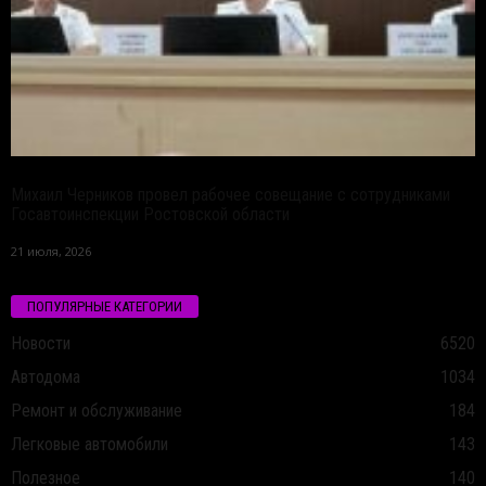
Михаил Черников провел рабочее совещание с сотрудниками
Госавтоинспекции Ростовской области
21 июля, 2026
ПОПУЛЯРНЫЕ КАТЕГОРИИ
Новости
6520
Автодома
1034
Ремонт и обслуживание
184
Легковые автомобили
143
Полезное
140