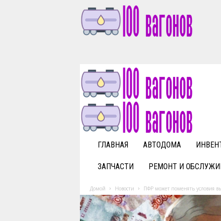
1
0
0
v
a
g
o
n
o
v
ГЛАВНАЯ
АВТОДОМА
ИНВЕН
.
r
ЗАПЧАСТИ
РЕМОНТ И ОБСЛУЖИ
u
Домой
Новости
ПФР может поменять условия 