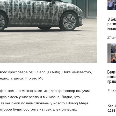
В Бе
реги
инсп
27 се
Белг
го кроссовера от LiXiang (Li Auto). Пока неизвестно,
школ
едполагается, что это M8
прав
11 окт
фляжем, но можно заметить, что кроссовер получил
ую смесь универсала и минивэна. Видно, что
 также были позаимствованы у нового LiXiang Mega.
Как 
оторое будет состоять из трех электрических
одева