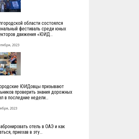
лгородской области состоялся
ональный фестиваль среди юных
екторов движения «ЮИД...
нтября, 2023
ородские ЮИДовцы призывают
ьников проверить знания дорожных
ил в последние недели...
ября, 2023
забронировать отель в ОАЭ и как
ться, приехав в эту...