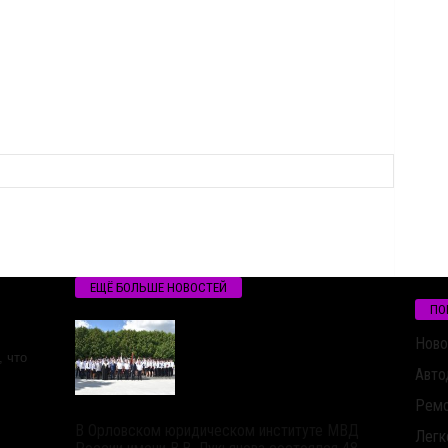
ЕЩЁ БОЛЬШЕ НОВОСТЕЙ
ПО
Ново
 что
Авто
Ремо
В Орловском юридическом институте МВД
Легк