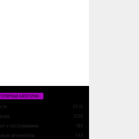
ПУЛЯРНЫЕ КАТЕГОРИИ
сти
6516
дома
1034
нт и обслуживание
184
овые автомобили
143