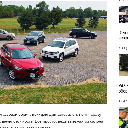
Отче
непри
8 авгу
УАЗ 
обор
15 ию
массовой серии, покидающий автосалон, почти сразу
ьную стоимость. Все просто, ведь выезжая из салона,