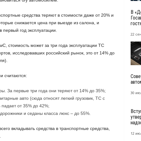
тановиться б/у автомобилем.
В «Д
нспортные средства теряют в стоимости даже от 20% и
Госа
торые снижается цена при выезде из салона, и
гост
 первый год эксплуатации.
22 се
wC, стоимость может за три года эксплуатации ТС
ртов, исследовавших российский рынок, это от 14% до
ля).
и считаются:
Сове
авто
ры. За первые три года они теряют от 14% до 35%;
30 ию
тарные авто (сюда относят легкий грузовик, ТС с
 падает от 35% до 42%;
Всту
дорожники и седаны класса люкс – до 55%.
утве
надзо
сего вкладывать средства в транспортные средства,
12 ию
.