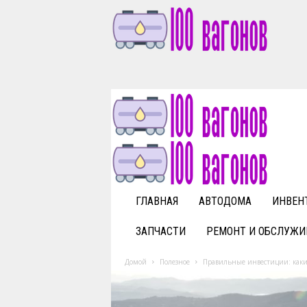
1
0
0
v
a
g
o
n
o
v
ГЛАВНАЯ
АВТОДОМА
ИНВЕН
.
r
ЗАПЧАСТИ
РЕМОНТ И ОБСЛУЖИ
u
Домой
Полезное
Правильные инвестиции: какие