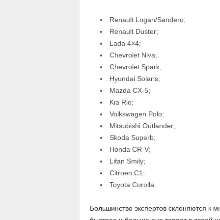
Renault Logan/Sandero;
Renault Duster;
Lada 4×4;
Chevrolet Niva;
Chevrolet Spark;
Hyundai Solaris;
Mazda CX-5;
Kia Rio;
Volkswagen Polo;
Mitsubishi Outlander;
Skoda Superb;
Honda CR-V;
Lifan Smily;
Citroen C1;
Toyota Corolla.
Большинство экспертов склоняются к мн