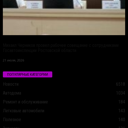
Михаил Черников провел рабочее совещание с сотрудниками
Госавтоинспекции Ростовской области
21 июля, 2026
ПОПУЛЯРНЫЕ КАТЕГОРИИ
Новости
6518
Автодома
1034
Ремонт и обслуживание
184
Легковые автомобили
143
Полезное
140