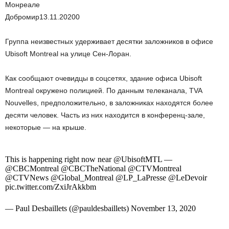
Монреале
Добромир
13.11.2020
0
Группа неизвестных удерживает десятки заложников в офисе
Ubisoft Montreal на улице Сен-Лоран.
Как сообщают очевидцы в соцсетях, здание офиса Ubisoft
Montreal окружено полицией. По данным телеканала, TVA
Nouvelles, предположительно, в заложниках находятся более
десяти человек. Часть из них находится в конференц-зале,
некоторые — на крыше.
This is happening right now near @UbisoftMTL —
@CBCMontreal @CBCTheNational @CTVMontreal
@CTVNews @Global_Montreal @LP_LaPresse @LeDevoir
pic.twitter.com/ZxiJrAkkbm
— Paul Desbaillets (@pauldesbaillets) November 13, 2020