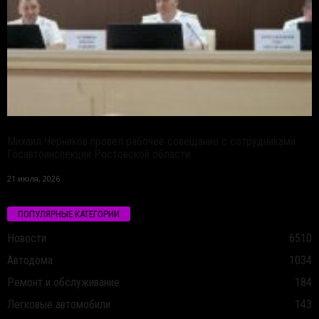
Михаил Черников провел рабочее совещание с сотрудниками
Госавтоинспекции Ростовской области
21 июля, 2026
ПОПУЛЯРНЫЕ КАТЕГОРИИ
Новости
6510
Автодома
1034
Ремонт и обслуживание
184
Легковые автомобили
143