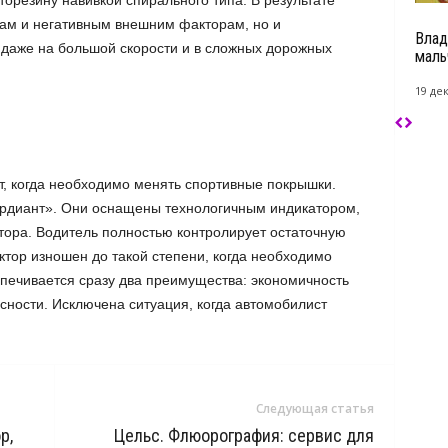
орезину навивкой спирального типа. В результате
лам и негативным внешним факторам, но и
Влад
даже на большой скорости и в сложных дорожных
маль
19 де
т, когда необходимо менять спортивные покрышки.
рдиант». Они оснащены технологичным индикатором,
ктора. Водитель полностью контролирует остаточную
ектор изношен до такой степени, когда необходимо
печивается сразу два преимущества: экономичность
сности. Исключена ситуация, когда автомобилист
Следующая статья
р,
Цельс. Флюорография: сервис для