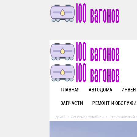
1
0
0
v
a
g
o
n
o
v
ГЛАВНАЯ
АВТОДОМА
ИНВЕН
.
r
ЗАПЧАСТИ
РЕМОНТ И ОБСЛУЖИ
u
Домой
Легковые автомобили
Пять технологий 