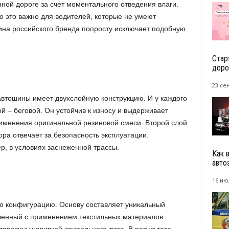
ной дороге за счет моментального отведения влаги.
о это важно для водителей, которые не умеют
ина российского бренда попросту исключает подобную
Стар
доро
23 се
втошины имеет двухслойную конструкцию. И у каждого
й – беговой. Он устойчив к износу и выдерживает
рименения оригинальной резиновой смеси. Второй слой
ора отвечает за безопасность эксплуатации.
р, в условиях заснеженной трассы.
Как 
авто
16 ию
ю конфигурацию. Основу составляет уникальный
ленный с применением текстильных материалов.