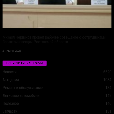
Михаил Черников провел рабочее совещание с сотрудниками
Госавтоинспекции Ростовской области
21 июля, 2026
ПОПУЛЯРНЫЕ КАТЕГОРИИ
Новости
6520
Автодома
1034
Ремонт и обслуживание
184
Легковые автомобили
143
Полезное
140
Запчасти
131