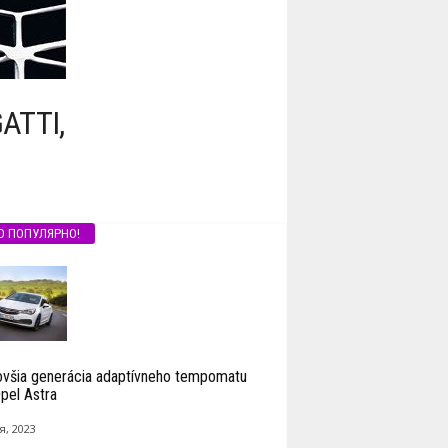
TTI,
О ПОПУЛЯРНО!
ovšia generácia adaptívneho tempomatu
pel Astra
я, 2023