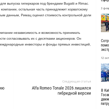
 для выпуска гиперкаров под брендами Bugatti и Rimac.
3 фев
 компании, остальная часть принадлежит хорватскому
ным данным, Римац оценил стоимость контрольной доли
компании независимость и возможность принимать
ти согласовывать их с десятками акционеров. Он
Сотр
 международные инвесторы и фонды прямых инвестиций,
помо
экст
12 окт
Следующая статья
нию
Alfa Romeo Tonale 2026 лишился
В Ка
гибридной версии
Госа
движ
патру