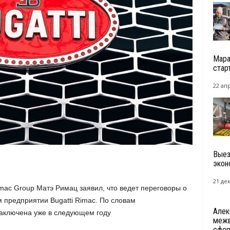
Мара
стар
22 ап
Выез
экон
21 де
mac Group Матэ Римац заявил, что ведет переговоры о
 предприятии Bugatti Rimac. По словам
Алек
заключена уже в следующем году
межв
сфер