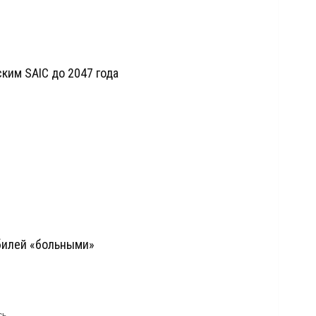
ским SAIC до 2047 года
билей «больными»
сь