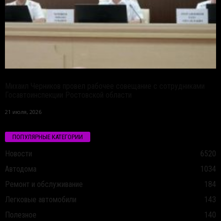
Михаил Черников провел рабочее совещание с сотрудниками
Госавтоинспекции Ростовской области
21 июля, 2026
ПОПУЛЯРНЫЕ КАТЕГОРИИ
Новости
6520
Автодома
1034
Ремонт и обслуживание
184
Легковые автомобили
143
Полезное
140