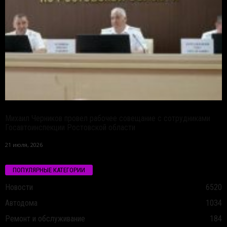
Михаил Черников провел рабочее совещание с сотрудниками
Госавтоинспекции Ростовской области
21 июля, 2026
ПОПУЛЯРНЫЕ КАТЕГОРИИ
Новости
6520
Автодома
1034
Ремонт и обслуживание
184