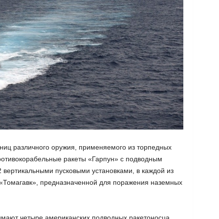
ниц различного оружия, применяемого из торпедных
ротивокорабельные ракеты «Гарпун» с подводным
 вертикальными пусковыми установками, в каждой из
 «Томагавк», предназначенной для поражения наземных
имают четыре американских подводных ракетоносца