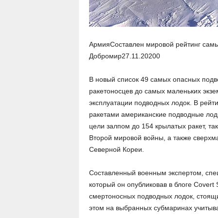
АрмияСоставлен мировой рейтинг самы
Добромир
27.11.2020
0
В новый список 49 самых опасных подв
ракетоносцев до самых маленьких экзе
эксплуатации подводных лодок. В рейт
ракетами американские подводные лодк
цели залпом до 154 крылатых ракет, та
Второй мировой войны, а также сверхм
Северной Кореи.
Составленный военным экспертом, спец
который он опубликовав в блоге Covert
смертоносных подводных лодок, стоящ
этом на выбранных субмаринах учитыва