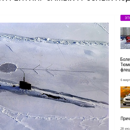
ЭТ
Боле
Тюме
фле
6 март
Прич
28 ию