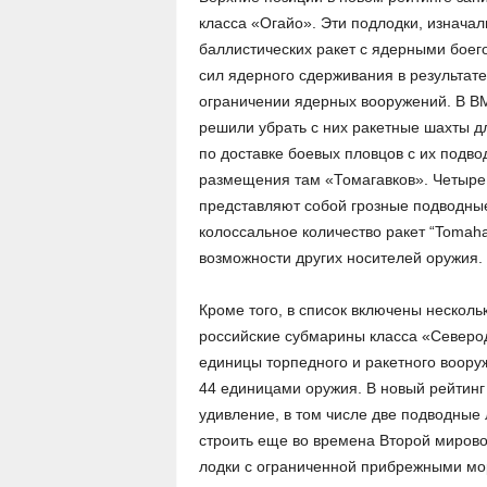
класса «Огайо». Эти подлодки, изнача
баллистических ракет с ядерными боего
сил ядерного сдерживания в результат
ограничении ядерных вооружений. В ВМ
решили убрать с них ракетные шахты д
по доставке боевых пловцов с их подв
размещения там «Томагавков». Четыре
представляют собой грозные подводные
колоссальное количество ракет “Tomah
возможности других носителей оружия.
Кроме того, в список включены несколь
российские субмарины класса «Северод
единицы торпедного и ракетного вооруж
44 единицами оружия. В новый рейтинг
удивление, в том числе две подводные
строить еще во времена Второй миров
лодки с ограниченной прибрежными мо