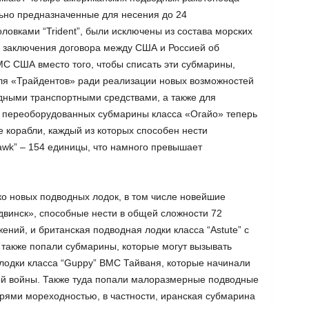
льно предназначенные для несения до 24
ловками “Trident”, были исключены из состава морских
е заключения договора между США и Россией об
С США вместо того, чтобы списать эти субмарины,
ля «Трайдентов» ради реализации новых возможностей
одными транспортными средствами, а также для
 переоборудованных субмарины класса «Огайо» теперь
 корабли, каждый из которых способен нести
awk” – 154 единицы, что намного превышает
ко новых подводных лодок, в том числе новейшие
винск», способные нести в общей сложности 72
ений, и британская подводная лодки класса “Astute” с
 также попали субмарины, которые могут вызывать
 лодки класса “Guppy” ВМС Тайваня, которые начинали
ой войны. Также туда попали малоразмерные подводные
рями мореходностью, в частности, иранская субмарина