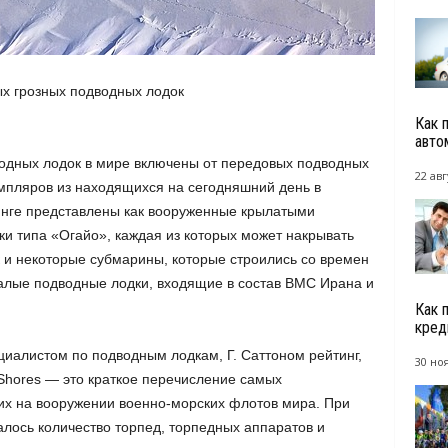
х грозных подводных лодок
Как 
авто
одных лодок в мире включены от передовых подводных
22 авг
мпляров из находящихся на сегодняшний день в
инге представлены как вооруженные крылатыми
и типа «Огайо», каждая из которых может накрывать
к и некоторые субмарины, которые строились со времен
алые подводные лодки, входящие в состав ВМС Ирана и
Как 
кред
иалистом по подводным лодкам, Г. Саттоном рейтинг,
30 но
 Shores — это краткое перечисление самых
их на вооружении военно-морских флотов мира. При
лось количество торпед, торпедных аппаратов и