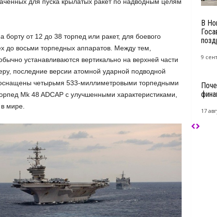
наченных для пуска крылатых ракет по надводным целям
В Но
Госа
 борту от 12 до 38 торпед или ракет, для боевого
позд
х до восьми торпедных аппаратов. Между тем,
9 сен
 обычно устанавливаются вертикально на верхней части
меру, последние версии атомной ударной подводной
 оснащены четырьмя 533-миллиметровыми торпедными
Поче
фина
торпед Mk 48 ADCAP с улучшенными характеристиками,
в мире.
17 авг