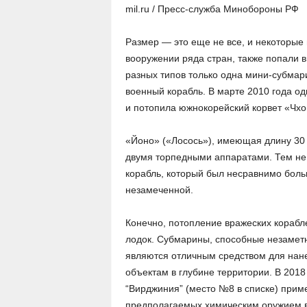
mil.ru / Пресс-служба Минобороны РФ
Размер — это еще не все, и некоторые
вооружении ряда стран, также попали в
разных типов только одна мини-субмар
военный корабль. В марте 2010 года од
и потопила южнокорейский корвет «Чхон
«Йоно» («Лосось»), имеющая длину 30 
двумя торпедными аппаратами. Тем не
корабль, который был несравнимо больш
незамеченной.
Конечно, потопление вражеских кораб
лодок. Субмарины, способные незаметн
являются отличным средством для нан
объектам в глубине территории. В 2018
“Вирджиния” (место №8 в списке) приме
предполагаемых химическим оружием в