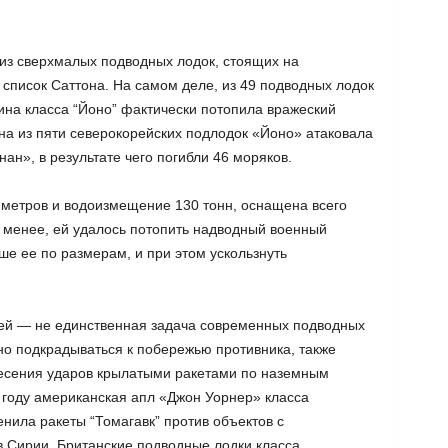
 из сверхмалых подводных лодок, стоящих на
 список Саттона. На самом деле, из 49 подводных лодок
ина класса “Йоно” фактически потопила вражеский
на из пяти северокорейских подлодок «Йоно» атаковала
ан», в результате чего погибли 46 моряков.
метров и водоизмещение 130 тонн, оснащена всего
 менее, ей удалось потопить надводный военный
е ее по размерам, и при этом ускользнуть
лей — не единственная задача современных подводных
о подкрадываться к побережью противника, также
есения ударов крылатыми ракетами по наземным
 году американская апл «Джон Уорнер» класса
нила ракеты “Томагавк” против объектов c
 Сирии. Британские подводные лодки класса