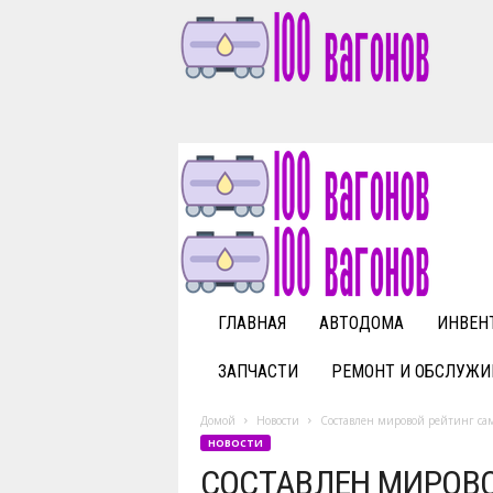
1
0
0
v
a
g
o
n
o
v
ГЛАВНАЯ
АВТОДОМА
ИНВЕН
.
r
ЗАПЧАСТИ
РЕМОНТ И ОБСЛУЖИ
u
Домой
Новости
Составлен мировой рейтинг са
НОВОСТИ
СОСТАВЛЕН МИРОВ