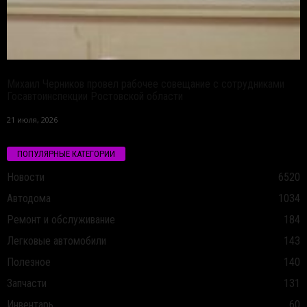
Михаил Черников провел рабочее совещание с сотрудниками
Госавтоинспекции Ростовской области
21 июля, 2026
ПОПУЛЯРНЫЕ КАТЕГОРИИ
Новости
6520
Автодома
1034
Ремонт и обслуживание
184
Легковые автомобили
143
Полезное
140
Запчасти
131
Инвентарь
60