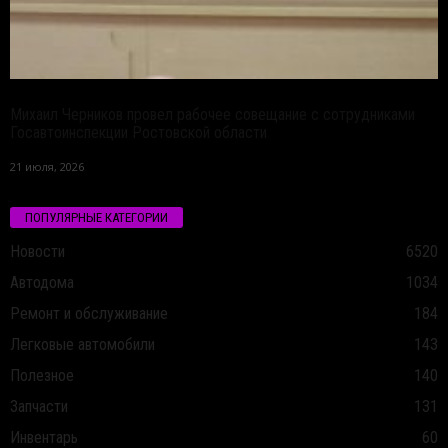
Михаил Черников провел рабочее совещание с сотрудниками
Госавтоинспекции Ростовской области
21 июля, 2026
ПОПУЛЯРНЫЕ КАТЕГОРИИ
Новости
6520
Автодома
1034
Ремонт и обслуживание
184
Легковые автомобили
143
Полезное
140
Запчасти
131
Инвентарь
60