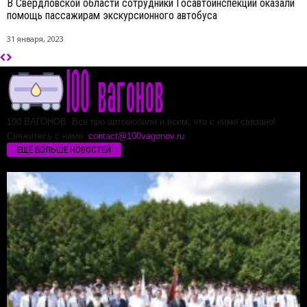
В Свердловской области сотрудники Госавтоинспекции оказали
помощь пассажирам экскурсионного автобуса
31 января, 2023
100 ВАГОНОВ. Все про автомобили и всем, что с ними связано!
Свяжитесь с нами:
contact@100vagonov.ru
ЕЩЁ БОЛЬШЕ НОВОСТЕЙ