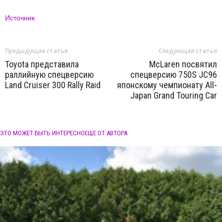
Источник
Предыдущая статья
Следующая статья
Toyota представила
McLaren посвятил
раллийную спецверсию
спецверсию 750S JC96
Land Cruiser 300 Rally Raid
японскому чемпионату All-
Japan Grand Touring Car
ЭТО МОЖЕТ БЫТЬ ИНТЕРЕСНО
ЕЩЕ ОТ АВТОРА