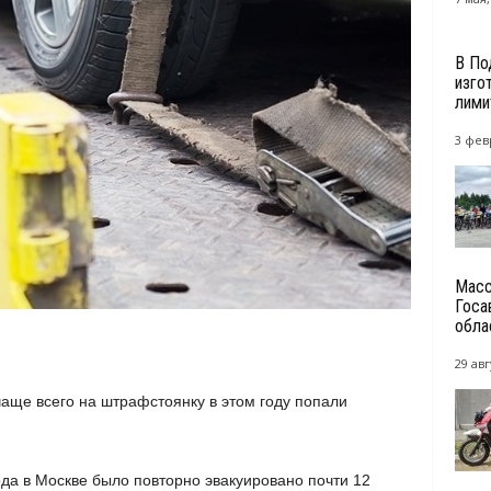
В По
изго
лими
3 фев
Масс
Госа
облас
29 авг
аще всего на штрафстоянку в этом году попали
ода в Москве было повторно эвакуировано почти 12