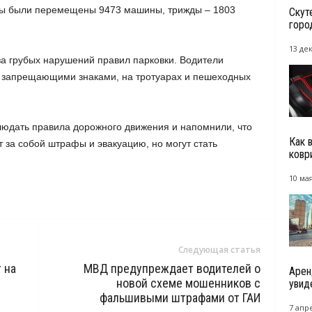
жды были перемещены 9473 машины, трижды – 1803
Скут
горо
13 де
за грубых нарушений правил парковки. Водители
 запрещающими знаками, на тротуарах и пешеходных
людать правила дорожного движения и напомнили, что
Как 
 за собой штрафы и эвакуацию, но могут стать
ковр
10 мая
Следующая статья
 на
МВД предупреждает водителей о
Арен
новой схеме мошенников с
увид
фальшивыми штрафами от ГАИ
7 апре