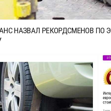
АНС НАЗВАЛ РЕКОРДСМЕНОВ ПО 
У
ЭТ
Инте
евро
стои
7 мая,