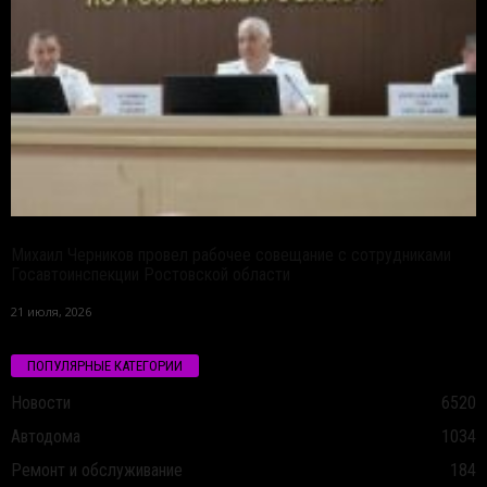
Михаил Черников провел рабочее совещание с сотрудниками
Госавтоинспекции Ростовской области
21 июля, 2026
ПОПУЛЯРНЫЕ КАТЕГОРИИ
Новости
6520
Автодома
1034
Ремонт и обслуживание
184