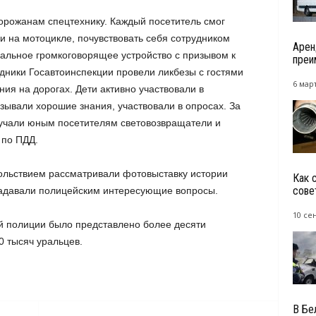
орожанам спецтехнику. Каждый посетитель смог
и на мотоцикле, почувствовать себя сотрудником
Арен
иальное громкоговорящее устройство с призывом к
преи
ники Госавтоинспекции провели ликбезы с гостями
6 март
ия на дорогах. Дети активно участвовали в
зывали хорошие знания, участвовали в опросах. За
учали юным посетителям световозвращатели и
 по ПДД.
ольствием рассматривали фотовыставку истории
Как 
сове
задавали полицейским интересующие вопросы.
10 се
ой полиции было представлено более десяти
0 тысяч уральцев.
В Бе