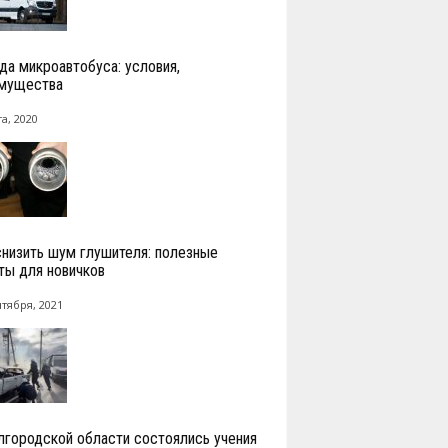
да микроавтобуса: условия,
мущества
а, 2020
снизить шум глушителя: полезные
ты для новичков
нтября, 2021
лгородской области состоялись учения