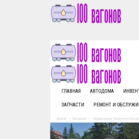
1
0
0
v
a
g
o
n
o
v
ГЛАВНАЯ
АВТОДОМА
ИНВЕН
.
r
ЗАПЧАСТИ
РЕМОНТ И ОБСЛУЖИ
u
Домой
Автодома
Свердловская Госавтоинспекци