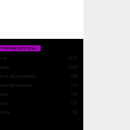
ПУЛЯРНЫЕ КАТЕГОРИИ
сти
6515
дома
1034
нт и обслуживание
184
овые автомобили
143
зное
140
асти
131
нтарь
60