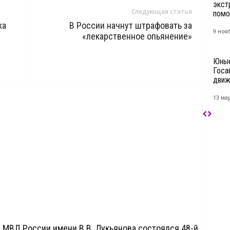
экст
Следующая статья
помо
ка
В России начнут штрафовать за
9 ноя
«лекарственное опьянение»
Юные
Госа
движ
13 мар
МВД России имени В.В. Лукьянова состоялся 48-й