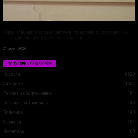
Михаил Черников провел рабочее совещание с сотрудниками
Госавтоинспекции Ростовской области
21 июля, 2026
ПОПУЛЯРНЫЕ КАТЕГОРИИ
Новости
6520
Автодома
1034
Ремонт и обслуживание
184
Легковые автомобили
143
Полезное
140
Запчасти
131
Инвентарь
60