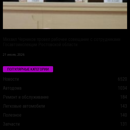
Михаил Черников провел рабочее совещание с сотрудниками
Госавтоинспекции Ростовской области
21 июля, 2026
ПОПУЛЯРНЫЕ КАТЕГОРИИ
Новости
6520
Автодома
1034
Ремонт и обслуживание
184
Легковые автомобили
143
Полезное
140
Запчасти
131