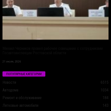
Михаил Черников провел рабочее совещание с сотрудниками
Госавтоинспекции Ростовской области
21 июля, 2026
ПОПУЛЯРНЫЕ КАТЕГОРИИ
Новости
6515
Автодома
1034
Ремонт и обслуживание
184
Легковые автомобили
143