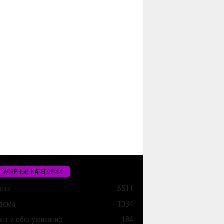
ПУЛЯРНЫЕ КАТЕГОРИИ
сти
6511
дома
1034
нт и обслуживание
184