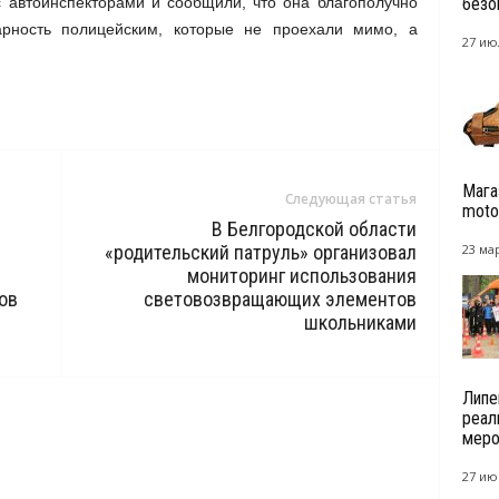
 автоинспекторами и сообщили, что она благополучно
безоп
арность полицейским, которые не проехали мимо, а
27 ию
Мага
Следующая статья
motok
В Белгородской области
«родительский патруль» организовал
23 мар
мониторинг использования
ов
световозвращающих элементов
школьниками
Липе
реал
меро
27 ию