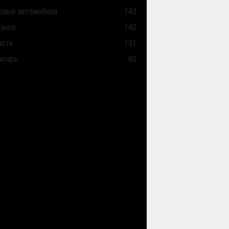
овые автомобили
143
зное
140
асти
131
нтарь
60