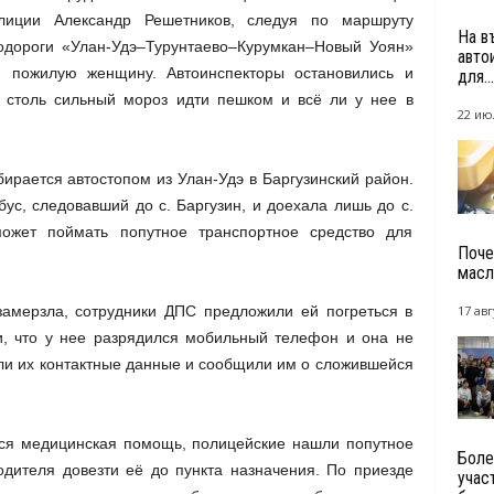
лиции Александр Решетников, следуя по маршруту
На в
тодороги «Улан-Удэ–Турунтаево–Курумкан–Новый Уоян»
авто
 пожилую женщину. Автоинспекторы остановились и
для...
в столь сильный мороз идти пешком и всё ли у нее в
22 ию
бирается автостопом из Улан-Удэ в Баргузинский район.
с, следовавший до с. Баргузин, и доехала лишь до с.
ожет поймать попутное транспортное средство для
Поче
масл
замерзла, сотрудники ДПС предложили ей погреться в
17 авг
и, что у нее разрядился мобильный телефон и она не
яли их контактные данные и сообщили им о сложившейся
тся медицинская помощь, полицейские нашли попутное
Боле
одителя довезти её до пункта назначения. По приезде
учас