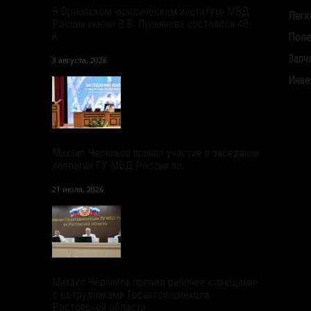
В Орловском юридическом институте МВД
Легк
России имени В.В. Лукьянова состоялся 48-
й...
Поле
Запч
3 августа, 2026
Инве
Михаил Черников принял участие в заседании
коллегии ГУ МВД России по...
21 июля, 2026
Михаил Черников провел рабочее совещание
с сотрудниками Госавтоинспекции
Ростовской области