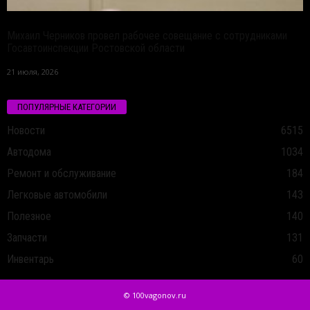
Михаил Черников провел рабочее совещание с сотрудниками
Госавтоинспекции Ростовской области
21 июля, 2026
ПОПУЛЯРНЫЕ КАТЕГОРИИ
Новости
6515
Автодома
1034
Ремонт и обслуживание
184
Легковые автомобили
143
Полезное
140
Запчасти
131
Инвентарь
60
© 100vagonov.ru