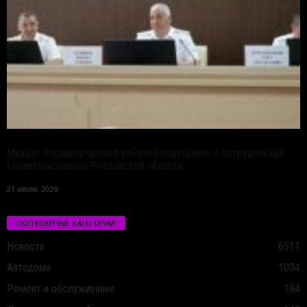
Михаил Черников провел рабочее совещание с сотрудниками
Госавтоинспекции Ростовской области
21 июля, 2026
ПОПУЛЯРНЫЕ КАТЕГОРИИ
Новости
6511
Автодома
1034
Ремонт и обслуживание
184