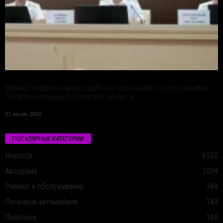
Михаил Черников провел рабочее совещание с сотрудниками
Госавтоинспекции Ростовской области
21 июля, 2026
ПОПУЛЯРНЫЕ КАТЕГОРИИ
Новости
6520
Автодома
1034
Ремонт и обслуживание
184
Легковые автомобили
143
Полезное
140