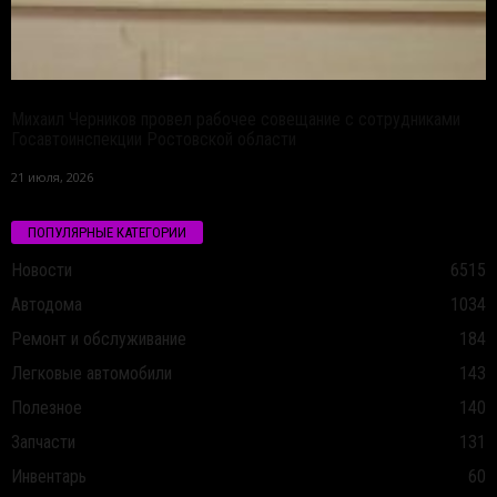
Михаил Черников провел рабочее совещание с сотрудниками
Госавтоинспекции Ростовской области
21 июля, 2026
ПОПУЛЯРНЫЕ КАТЕГОРИИ
Новости
6515
Автодома
1034
Ремонт и обслуживание
184
Легковые автомобили
143
Полезное
140
Запчасти
131
Инвентарь
60