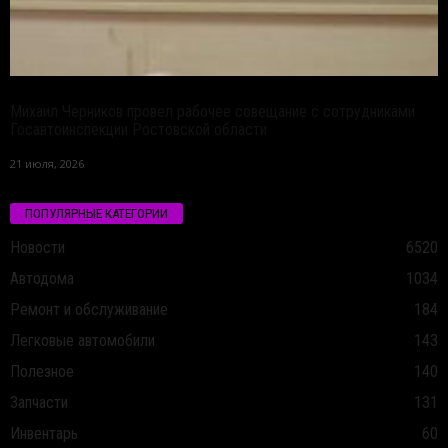
Михаил Черников провел рабочее совещание с сотрудниками
Госавтоинспекции Ростовской области
21 июля, 2026
ПОПУЛЯРНЫЕ КАТЕГОРИИ
Новости
6520
Автодома
1034
Ремонт и обслуживание
184
Легковые автомобили
143
Полезное
140
Запчасти
131
Инвентарь
60