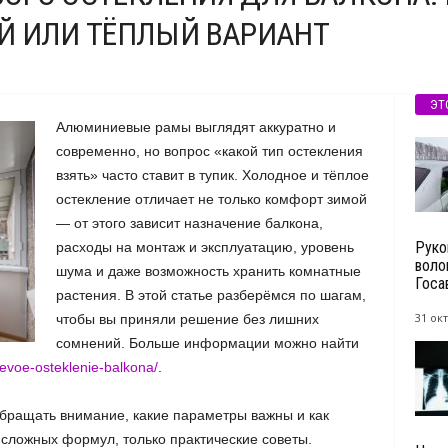
Й ИЛИ ТЁПЛЫЙ ВАРИАНТ
ЭТ
Алюминиевые рамы выглядят аккуратно и
современно, но вопрос «какой тип остекления
взять» часто ставит в тупик. Холодное и тёплое
остекление отличает не только комфорт зимой
— от этого зависит назначение балкона,
Руко
расходы на монтаж и эксплуатацию, уровень
воло
шума и даже возможность хранить комнатные
Госа
растения. В этой статье разберёмся по шагам,
31 окт
чтобы вы приняли решение без лишних
сомнений. Больше информации можно найти
ievoe-osteklenie-balkona/
.
обращать внимание, какие параметры важны и как
 сложных формул, только практические советы.