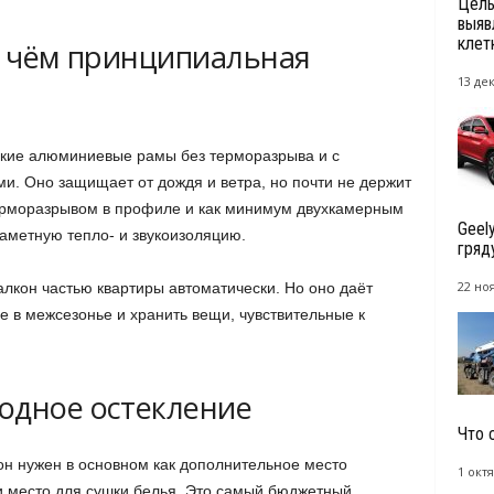
Цель
выяв
клет
 в чём принципиальная
13 де
гкие алюминиевые рамы без терморазрыва и с
и. Оно защищает от дождя и ветра, но почти не держит
ерморазрывом в профиле и как минимум двухкамерным
Geel
заметную тепло- и звукоизоляцию.
гряд
22 но
алкон частью квартиры автоматически. Но оно даёт
е в межсезонье и хранить вещи, чувствительные к
одное остекление
Что 
он нужен в основном как дополнительное место
1 октя
и место для сушки белья. Это самый бюджетный