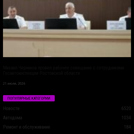
Михаил Черников провел рабочее совещание с сотрудниками
Госавтоинспекции Ростовской области
21 июля, 2026
ПОПУЛЯРНЫЕ КАТЕГОРИИ
Новости
6520
Автодома
1034
Ремонт и обслуживание
184