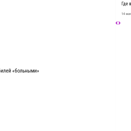
Где 
14 мая
билей «больными»