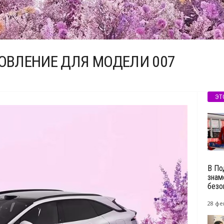
НОВЛЕНИЕ ДЛЯ МОДЕЛИ 007
ЭТ
В По
знам
безоп
28 фе