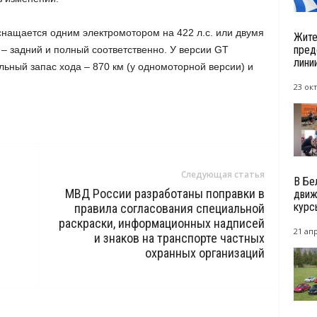
снащается одним электромотором на 422 л.с. или двумя
Жите
пред
– задний и полный соответственно. У версии GT
линии
ьный запас хода – 870 км (у одномоторной версии) и
23 окт
Следующая статья
В Бе
МВД России разработаны поправки в
движ
курс
правила согласования специальной
раскраски, информационных надписей
21 ап
и знаков на транспорте частных
охранных организаций