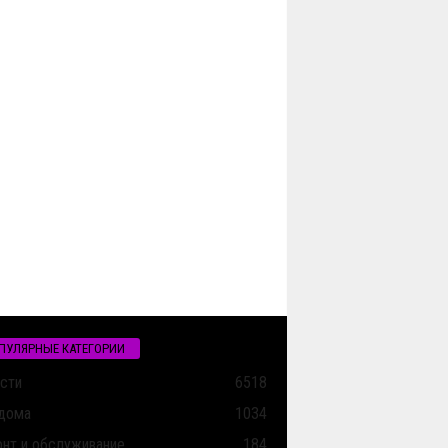
ПУЛЯРНЫЕ КАТЕГОРИИ
сти
6518
дома
1034
нт и обслуживание
184