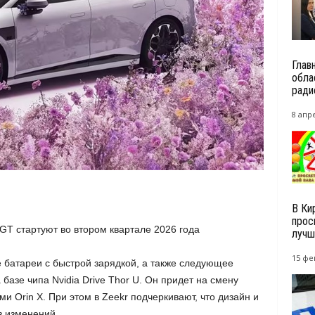
Глав
обла
ради
8 апре
В Ки
прос
GT стартуют во втором квартале 2026 года
лучш
15 фе
 батареи с быстрой зарядкой, а также следующее
азе чипа Nvidia Drive Thor U. Он придет на смену
 Orin X. При этом в Zeekr подчеркивают, что дизайн и
з изменений.