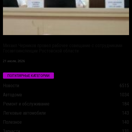
Михаил Черников провел рабочее совещание с сотрудниками
Госавтоинспекции Ростовской области
21 июля, 2026
ПОПУЛЯРНЫЕ КАТЕГОРИИ
Новости
6515
Автодома
1034
Ремонт и обслуживание
184
Легковые автомобили
143
Полезное
140
Запчасти
131