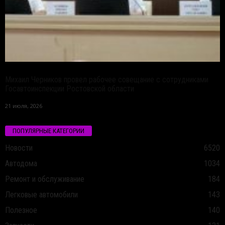
Михаил Черников провел рабочее совещание с сотрудниками
Госавтоинспекции Ростовской области
21 июля, 2026
ПОПУЛЯРНЫЕ КАТЕГОРИИ
Новости
6520
Автодома
1034
Ремонт и обслуживание
184
Легковые автомобили
143
Полезное
140