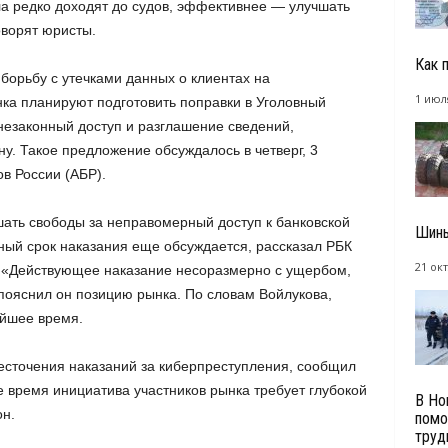
а редко доходят до судов, эффективнее — улучшать
оворят юристы.
Как 
борьбу с утечками данных о клиентах на
1 июл
нка планируют подготовить поправки в Уголовный
 незаконный доступ и разглашение сведений,
у. Такое предложение обсуждалось в четверг, 3
ов России (АБР).
ать свободы за неправомерный доступ к банковской
Шины
ьный срок наказания еще обсуждается, рассказал РБК
21 окт
. «Действующее наказание несоразмерно с ущербом,
 пояснил он позицию рынка. По словам Войлукова,
айшее время.
есточения наказаний за киберпреступления, сообщил
е время инициатива участников рынка требует глубокой
В Но
н.
помо
трудн