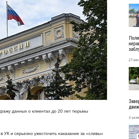
Поли
нера
забл
27 ию
Заве
движ
ражу данных о клиентах до 20 лет тюрьмы
3 октя
 в УК и серьезно ужесточить наказание за «сливы»