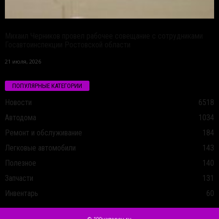
Михаил Черников провел рабочее совещание с сотрудниками
Госавтоинспекции Ростовской области
21 июля, 2026
ПОПУЛЯРНЫЕ КАТЕГОРИИ
Новости
6518
Автодома
1034
Ремонт и обслуживание
184
Легковые автомобили
143
Полезное
140
Запчасти
131
Инвентарь
60
© 100vagonov.ru