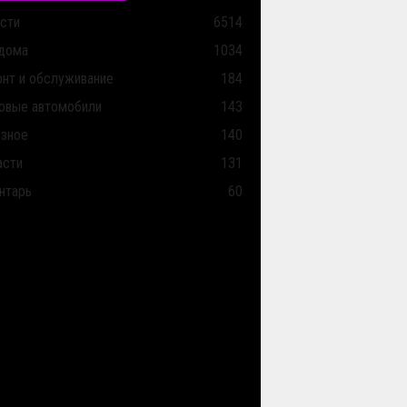
сти
6514
дома
1034
нт и обслуживание
184
овые автомобили
143
зное
140
асти
131
нтарь
60