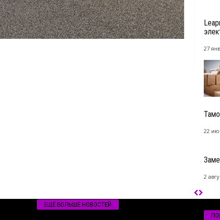
Leap
элек
27 янв
Тамо
22 ию
Заме
2 авгу
ЕЩЁ БОЛЬШЕ НОВОСТЕЙ
ПО