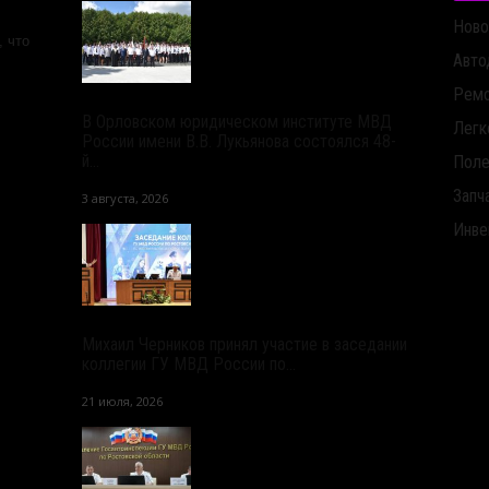
Ново
 что
Авто
Ремо
В Орловском юридическом институте МВД
Легк
России имени В.В. Лукьянова состоялся 48-
й...
Поле
Запч
3 августа, 2026
Инве
Михаил Черников принял участие в заседании
коллегии ГУ МВД России по...
21 июля, 2026