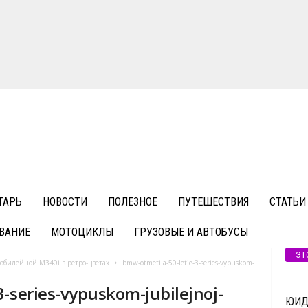
ТАРЬ
НОВОСТИ
ПОЛЕЗНОЕ
ПУТЕШЕСТВИЯ
СТАТЬИ
ВАНИЕ
МОТОЦИКЛЫ
ГРУЗОВЫЕ И АВТОБУСЫ
ЭТ
юбилейной M340i в ретро-цветах
bmw-otmetila-50-letie-3-series-vypuskom-
3-series-vypuskom-jubilejnoj-
ЮИДо