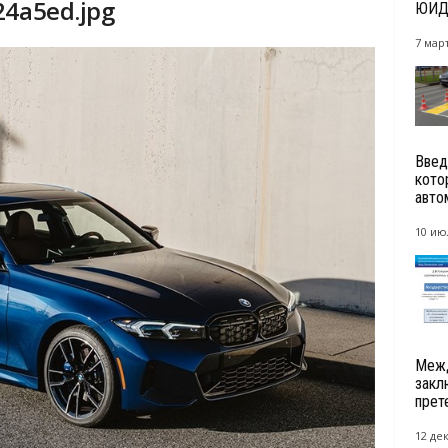
24a5ed.jpg
ЮИД 
7 март
Введ
кото
авто
10 ию
Межд
закл
прет
12 де