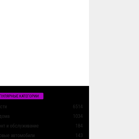
ПУЛЯРНЫЕ КАТЕГОРИИ
сти
6514
дома
1034
нт и обслуживание
184
овые автомобили
143