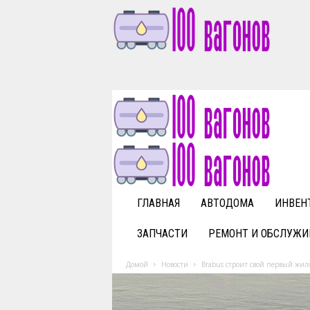
1
0
0
v
a
g
o
n
o
v
ГЛАВНАЯ
АВТОДОМА
ИНВЕН
.
r
ЗАПЧАСТИ
РЕМОНТ И ОБСЛУЖИ
u
Домой
Новости
Brabus строит свой первый жило