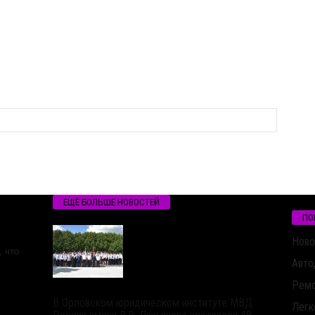
ЕЩЁ БОЛЬШЕ НОВОСТЕЙ
ПО
Ново
 что
Авто
Ремо
В Орловском юридическом институте МВД
Легк