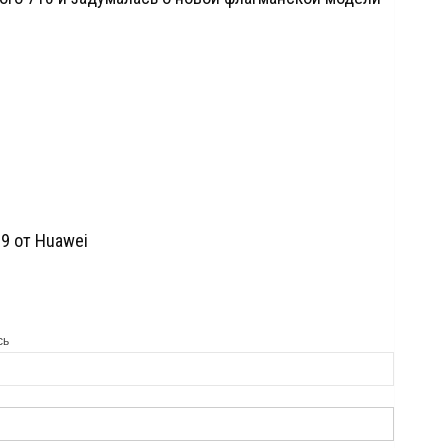
G9 от Huawei
сь