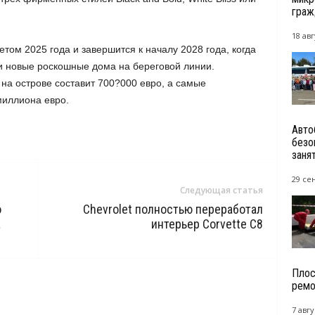
граж
18 авг
етом 2025 года и завершится к началу 2028 года, когда
ои новые роскошные дома на береговой линии.
а острове составит 700?000 евро, а самые
миллиона евро.
Авто
безо
заня
29 се
Следующая статья
о
Chevrolet полностью переработал
a
интерьер Corvette C8
Плос
ремо
7 авгу