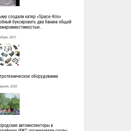
ыму создали катер «Space-Kris»
обный буксировать два банана общей
ажировместимостью...
ября, 2021
тротехническое оборудование
враля, 2020
ородские автоинспекторы в
орайонах ИЖС организовали сходы