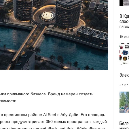
В Кр
спос
пасс
10 окт
Элек
27 фе
амки привычного бизнеса. Бренд намерен создать
ижимости
 в престижном районе Al Seef в Абу-Даби. Его площадь
проект предусматривает 350 жилых пространств, каждый
Белг
микр
трех фирменных стилей Black and Bold, White Bliss или