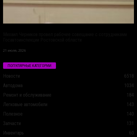
Михаил Черников провел рабочее совещание с сотрудниками
Госавтоинспекции Ростовской области
21 июля, 2026
ПОПУЛЯРНЫЕ КАТЕГОРИИ
Новости
6518
Автодома
1034
Ремонт и обслуживание
184
Легковые автомобили
143
Полезное
140
Запчасти
131
Инвентарь
60