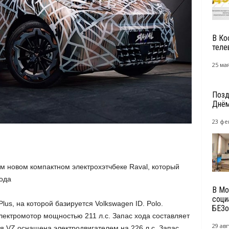
В Ко
теле
25 мая
Позд
Днём
23 фе
 новом компактном электрохэтчбеке Raval, который
ода
В Мо
соци
s, на которой базируется Volkswagen ID. Polo.
БЕЗо
лектромотор мощностью 211 л.с. Запас хода составляет
29 авг
я VZ оснащена электродвигателем на 226 л.с. Запас