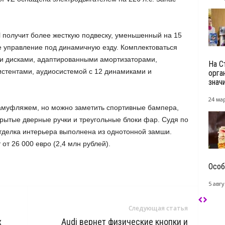
l получит более жесткую подвеску, уменьшенный на 15
 управление под динамичную езду. Комплектоваться
и дисками, адаптированными амортизаторами,
На С
истентами, аудиосистемой с 12 динамиками и
орга
знач
24 мар
камуфляжем, но можно заметить спортивные бампера,
рытые дверные ручки и треугольные блоки фар. Судя по
тделка интерьера выполнена из однотонной замши.
 от 26 000 евро (2,4 млн рублей).
Особ
5 авгу
Следующая статья
х
Audi вернет физические кнопки и