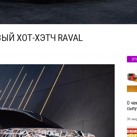
ВЫЙ ХОТ-ХЭТЧ RAVAL
ЭТ
О че
сыпу
30 мар