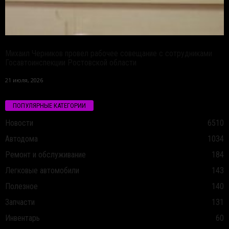
Михаил Черников провел рабочее совещание с сотрудниками
Госавтоинспекции Ростовской области
21 июля, 2026
ПОПУЛЯРНЫЕ КАТЕГОРИИ
Новости
6510
Автодома
1034
Ремонт и обслуживание
184
Легковые автомобили
143
Полезное
140
Запчасти
131
Инвентарь
60