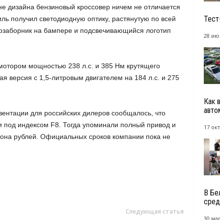
не дизайна бензиновый кроссовер ничем не отличается
Тест
иль получил светодиодную оптику, растянутую по всей
хозаборник на бампере и подсвечивающийся логотип
28 ию
мотором мощностью 238 л.с. и 385 Нм крутящего
я версия с 1,5-литровым двигателем на 184 л.с. и 275
Как 
авто
зентации для российских дилеров сообщалось, что
и под индексом F8. Тогда упоминали полный привод и
17 окт
она рублей. Официальных сроков компании пока не
В Бе
сред
Следующая статья
30 мар