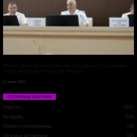
Михаил Черников провел рабочее совещание с сотрудниками
Госавтоинспекции Ростовской области
21 июля, 2026
ПОПУЛЯРНЫЕ КАТЕГОРИИ
Новости
6521
Автодома
1034
Ремонт и обслуживание
184
Легковые автомобили
143