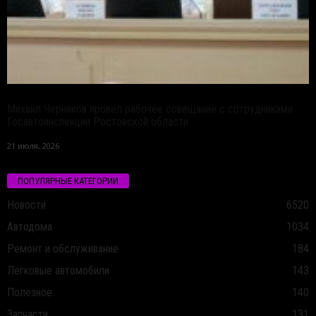
Михаил Черников провел рабочее совещание с сотрудниками
Госавтоинспекции Ростовской области
21 июля, 2026
ПОПУЛЯРНЫЕ КАТЕГОРИИ
Новости
6520
Автодома
1034
Ремонт и обслуживание
184
Легковые автомобили
143
Полезное
140
Запчасти
131