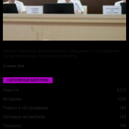
Михаил Черников провел рабочее совещание с сотрудниками
Госавтоинспекции Ростовской области
21 июля, 2026
ПОПУЛЯРНЫЕ КАТЕГОРИИ
Новости
6510
Автодома
1034
Ремонт и обслуживание
184
Легковые автомобили
143
Полезное
140