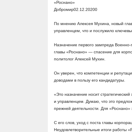
«Роснано»
Добромир
02.12.2020
0
По мнению Алексея Мухина, новый гла
управленцем, что и послужило ключевы
Назначение первого зампреда Военно-
главы «Роснано» — спасение для корп
политолог Алексей Мухин.
Он уверен, что компетенции и репутац
доводами в пользу его кандидатуры.
«Это назначение носит стратегический
и управленцем. Думаю, что это предло
прежней деятельности. Для «Роснано» 
С его слов, уход с поста главы корпор
Неудовлетворительные итоги работы «Р