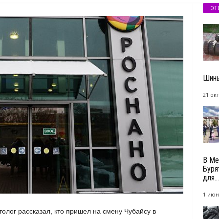
ЭТ
Шины
21 окт
В Ме
Буря
для...
1 июн
олог рассказал, кто пришел на смену Чубайсу в