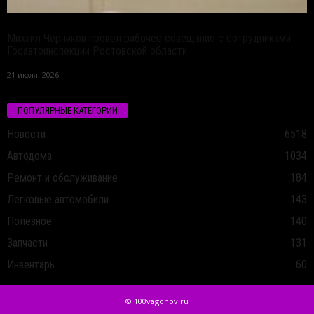
Михаил Черников провел рабочее совещание с сотрудниками
Госавтоинспекции Ростовской области
21 июля, 2026
ПОПУЛЯРНЫЕ КАТЕГОРИИ
Новости
6518
Автодома
1034
Ремонт и обслуживание
184
Легковые автомобили
143
Полезное
140
Запчасти
131
Инвентарь
60
© 100vagonov.ru