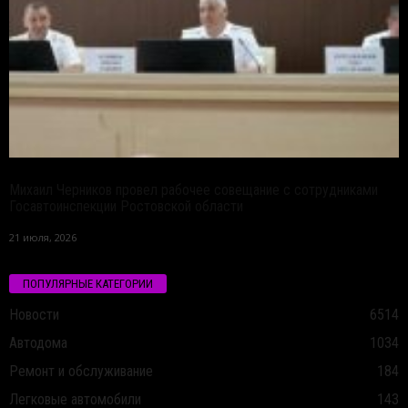
Михаил Черников провел рабочее совещание с сотрудниками
Госавтоинспекции Ростовской области
21 июля, 2026
ПОПУЛЯРНЫЕ КАТЕГОРИИ
Новости
6514
Автодома
1034
Ремонт и обслуживание
184
Легковые автомобили
143