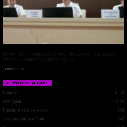
Михаил Черников провел рабочее совещание с сотрудниками
Госавтоинспекции Ростовской области
21 июля, 2026
ПОПУЛЯРНЫЕ КАТЕГОРИИ
Новости
6520
Автодома
1034
Ремонт и обслуживание
184
Легковые автомобили
143