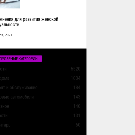
жнения для развития женской
уальности
ля, 2021
ПУЛЯРНЫЕ КАТЕГОРИИ
сти
6520
дома
1034
нт и обслуживание
184
овые автомобили
143
зное
140
асти
131
нтарь
60