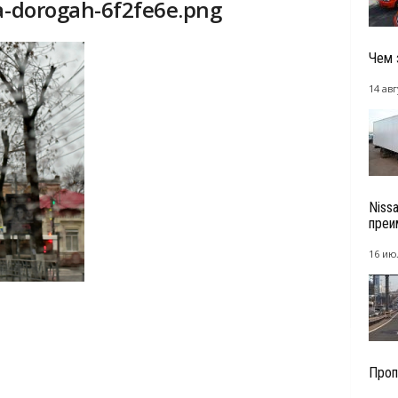
na-dorogah-6f2fe6e.png
Чем 
14 авг
Niss
преи
16 ию
Проп