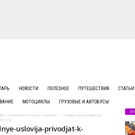
ТАРЬ
НОВОСТИ
ПОЛЕЗНОЕ
ПУТЕШЕСТВИЯ
СТАТЬИ
ВАНИЕ
МОТОЦИКЛЫ
ГРУЗОВЫЕ И АВТОБУСЫ
ЭТ
ят к осложнению ситуации на дорогах
neblagoprijatnye-pogodnye-
fe6e.png
ye-uslovija-privodjat-k-