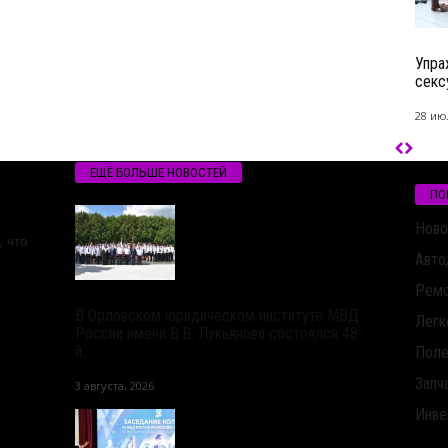
Упра
секс
28 ию
ЕЩЁ БОЛЬШЕ НОВОСТЕЙ
ПО
Ново
 что
Авто
Ремо
В Орловском юридическом институте МВД
Легк
России имени В.В. Лукьянова состоялся 48-
й...
Поле
Запч
3 августа, 2026
Инве