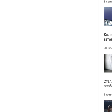
8 сен
Как 
авто
28 ию
Стел
особ
3 фев