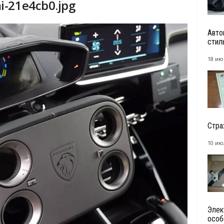
i-21e4cb0.jpg
Авто
стил
18 ию
Стра
10 ию
Элек
особ