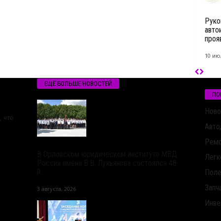
Руко
авто
проя
10 ию
ЕЩЁ БОЛЬШЕ НОВОСТЕЙ
ПО
Ново
 что
Авто
Ремо
В Орловском юридическом институте МВД
Легк
России имени В.В. Лукьянова состоялся 48-
й...
Поле
Запч
3 августа, 2026
Инве