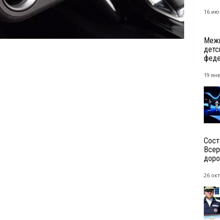
16 ию
Межм
детс
феде
19 янв
Сост
Всер
доро
26 окт