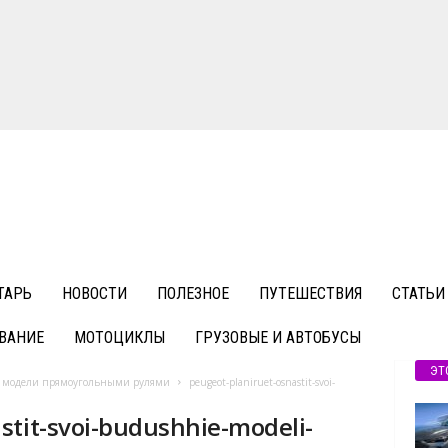
ТАРЬ
НОВОСТИ
ПОЛЕЗНОЕ
ПУТЕШЕСТВИЯ
СТАТЬИ
ВАНИЕ
МОТОЦИКЛЫ
ГРУЗОВЫЕ И АВТОБУСЫ
ЭТ
ие модели прямоугольными рулями
peugeot-planiruet-osnastit-svoi-
stit-svoi-budushhie-modeli-