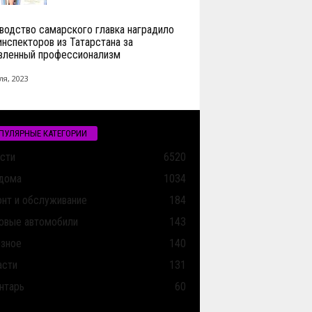
водство самарского главка наградило
инспекторов из Татарстана за
вленный профессионализм
ля, 2023
ПУЛЯРНЫЕ КАТЕГОРИИ
сти
6520
дома
1034
нт и обслуживание
184
овые автомобили
143
зное
140
асти
131
нтарь
60